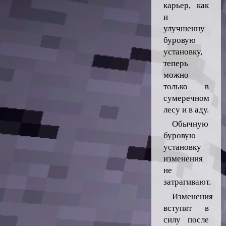
карьер, как
и
улучшенну
буровую
установку,
теперь
можно
только в
сумеречном
лесу и в аду.
Обычную
буровую
установку
изменения
не
затрагивают.
Изменения
вступят в
силу после