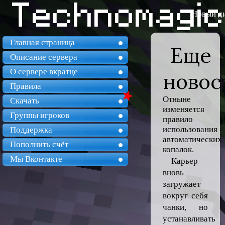
Новый д
Главная страница
Еще
Описание сервера
О сервере вкратце
новос
Правила
Отныне
Скачать
изменяется
Группы игроков
правило
использования
Поддержка
автоматических
Пополнить счёт
копалок.
Мы Вконтакте
Карьер
вновь
загружает
вокруг себя
чанки, но
устанавливать